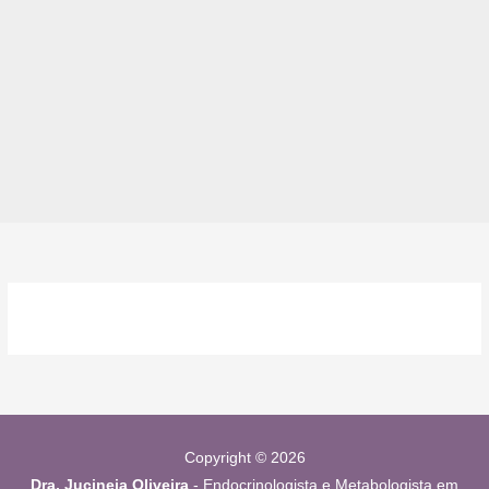
Copyright © 2026
Dra. Jucineia Oliveira
- Endocrinologista e Metabologista em