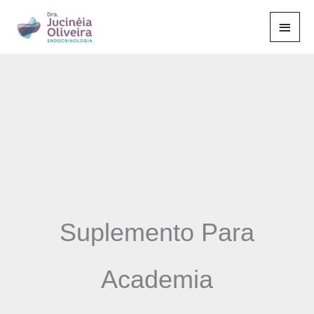
Ir
Men
para
o
Princ
conteúdo
Suplemento Para
Academia