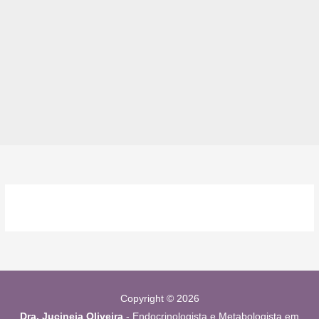
Copyright © 2026
Dra. Jucineia Oliveira
- Endocrinologista e Metabologista em