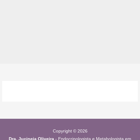
Copyright © 2026
Dra. Jucineia Oliveira
- Endocrinologista e Metabologista em