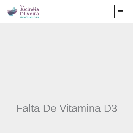
Ir
Men
para
o
Princ
conteúdo
Falta De Vitamina D3