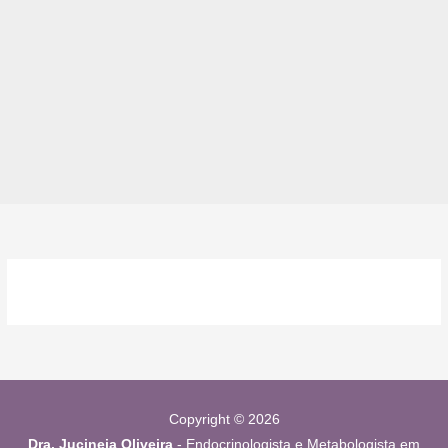
Copyright © 2026
Dra. Jucineia Oliveira
- Endocrinologista e Metabologista em