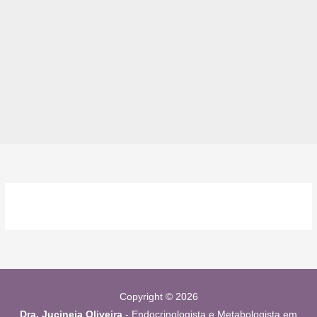
Copyright © 2026
Dra. Jucineia Oliveira
- Endocrinologista e Metabologista em