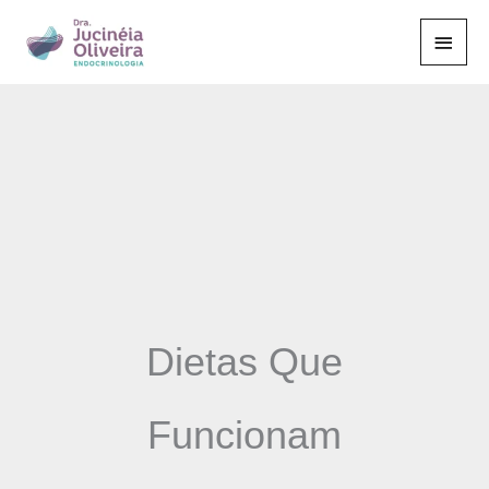
Ir
Men
para
o
Princ
conteúdo
Dietas Que
Funcionam