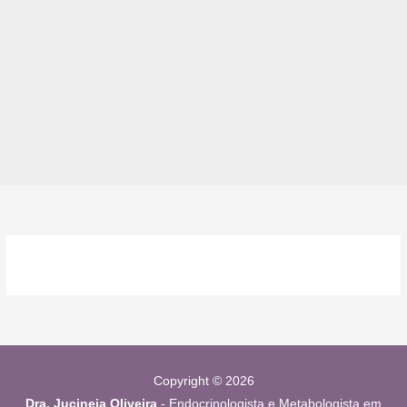
Copyright © 2026
Dra. Jucineia Oliveira
- Endocrinologista e Metabologista em