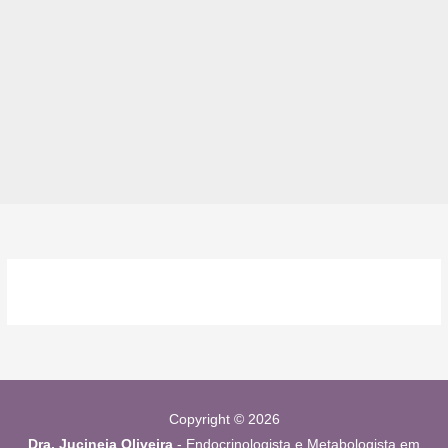
Copyright © 2026
Dra. Jucineia Oliveira
- Endocrinologista e Metabologista em