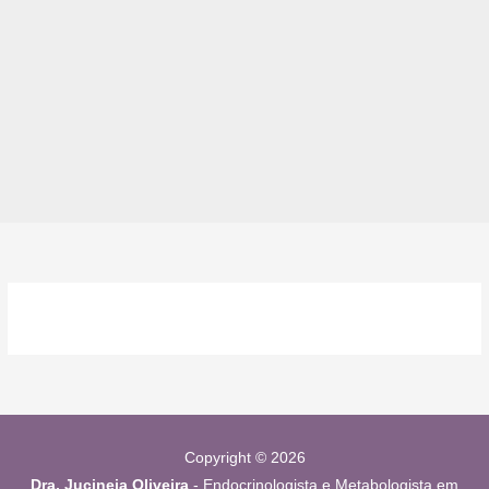
Copyright © 2026
Dra. Jucineia Oliveira
- Endocrinologista e Metabologista em