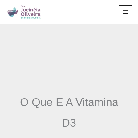
Ir
Men
para
o
Princ
conteúdo
O Que E A Vitamina
D3