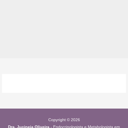
Copyright © 2026
Dra. Jucineia Oliveira
- Endocrinologista e Metabologista em