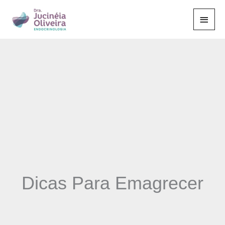
Ir
Men
para
o
Princ
conteúdo
Dicas Para Emagrecer