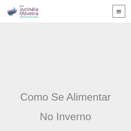
Ir
Men
para
o
Princ
conteúdo
Como Se Alimentar
No Inverno