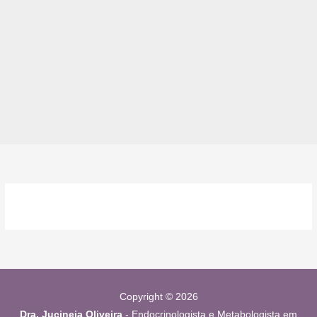
Copyright © 2026
Dra. Jucineia Oliveira
- Endocrinologista e Metabologista em