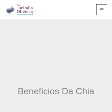
Ir
Men
para
o
Princ
conteúdo
Beneficios Da Chia