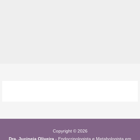
Copyright © 2026
Dra. Jucineia Oliveira
- Endocrinologista e Metabologista em